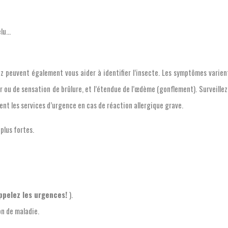
elu…
z peuvent également vous aider à identifier l’insecte. Les symptômes varient
r ou de sensation de brûlure, et l’étendue de l’œdème (gonflement). Surveillez 
ment les services d’urgence en cas de réaction allergique grave.
plus fortes.
ppelez les urgences!
).
on de maladie.