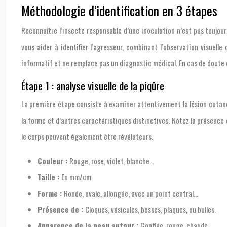
Méthodologie d’identification en 3 étapes
Reconnaître l’insecte responsable d’une inoculation n’est pas toujo
vous aider à identifier l’agresseur, combinant l’observation visuel
informatif et ne remplace pas un diagnostic médical. En cas de doute
Étape 1 : analyse visuelle de la piqûre
La première étape consiste à examiner attentivement la lésion cutanée 
la forme et d’autres caractéristiques distinctives. Notez la présence d
le corps peuvent également être révélateurs.
Couleur :
Rouge, rose, violet, blanche…
Taille :
En mm/cm
Forme :
Ronde, ovale, allongée, avec un point central…
Présence de :
Cloques, vésicules, bosses, plaques, ou bulles.
Apparence de la peau autour :
Gonflée, rouge, chaude…