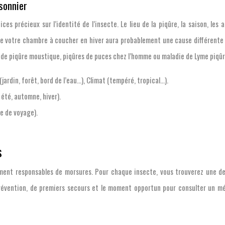
sonnier
ices précieux sur l’identité de l’insecte. Le lieu de la piqûre, la saison, l
de votre chambre à coucher en hiver aura probablement une cause différente
n de piqûre moustique, piqûres de puces chez l’homme ou maladie de Lyme piqûr
(jardin, forêt, bord de l’eau…), Climat (tempéré, tropical…).
 été, automne, hiver).
e de voyage).
s
ment responsables de morsures. Pour chaque insecte, vous trouverez une de
révention, de premiers secours et le moment opportun pour consulter un mé