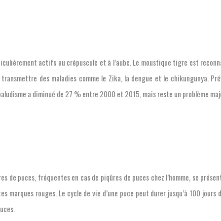
ticulièrement actifs au crépuscule et à l’aube. Le moustique tigre est reconna
 transmettre des maladies comme le Zika, la dengue et le chikungunya. Pré
 paludisme a diminué de 27 % entre 2000 et 2015, mais reste un problème ma
es de puces, fréquentes en cas de piqûres de puces chez l’homme, se présente
es marques rouges. Le cycle de vie d’une puce peut durer jusqu’à 100 jours 
puces.