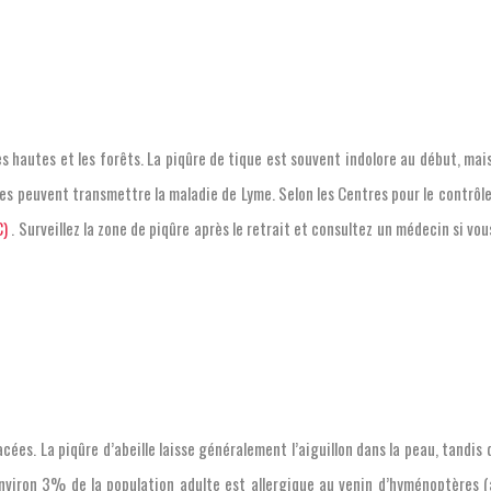
es hautes et les forêts. La piqûre de tique est souvent indolore au début, mai
lles peuvent transmettre la maladie de Lyme. Selon les Centres pour le contrôle
C)
. Surveillez la zone de piqûre après le retrait et consultez un médecin si 
cées. La piqûre d’abeille laisse généralement l’aiguillon dans la peau, tandis 
viron 3% de la population adulte est allergique au venin d’hyménoptères (a