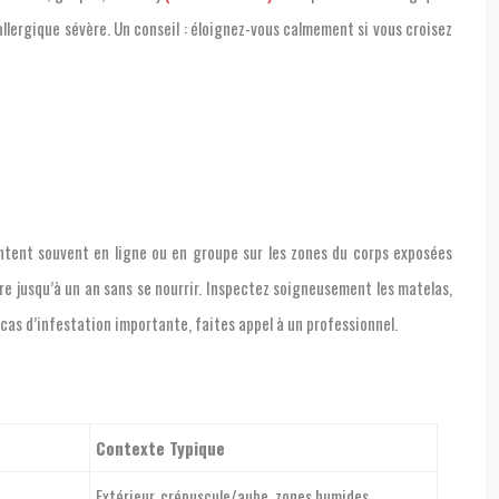
llergique sévère. Un conseil : éloignez-vous calmement si vous croisez
entent souvent en ligne ou en groupe sur les zones du corps exposées
e jusqu’à un an sans se nourrir. Inspectez soigneusement les matelas,
n cas d’infestation importante, faites appel à un professionnel.
Contexte Typique
Extérieur, crépuscule/aube, zones humides